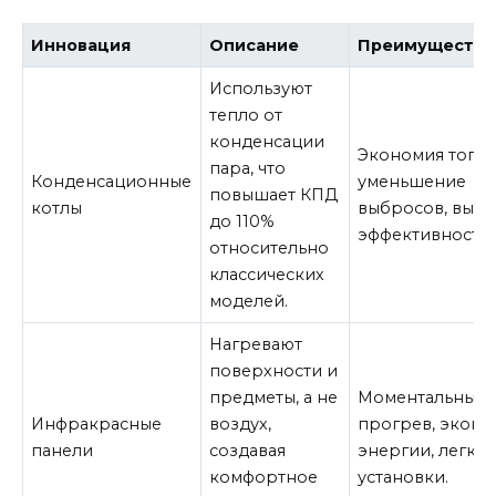
Инновация
Описание
Преимущества
Используют
тепло от
конденсации
Экономия топли
пара, что
Конденсационные
уменьшение
повышает КПД
котлы
выбросов, высо
до 110%
эффективность.
относительно
классических
моделей.
Нагревают
поверхности и
предметы, а не
Моментальный
Инфракрасные
воздух,
прогрев, эконо
панели
создавая
энергии, легкос
комфортное
установки.