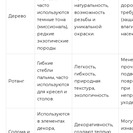
часто
натуральность,
доро
используются
возможность
треб
Дерево
темные тона
резьбы и
(защи
(миссиональ),
уникальной
влаги
редкие
окраски.
насе
экзотические
породы.
Мене
Гибкие
Легкость,
проч
стебли
гибкость,
подв
пальмы, часто
Ротанг
природная
повр
используются
текстура,
при
для кресел и
экологичность.
непр
столов.
уходе
Используются
в элементах
Могу
Декоративность,
декора,
изна
Солома и
создают теплую