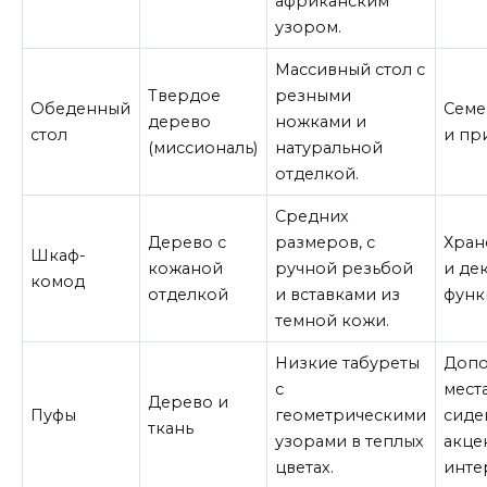
африканским
узором.
Массивный стол с
Твердое
резными
Обеденный
Семе
дерево
ножками и
стол
и пр
(миссиональ)
натуральной
отделкой.
Средних
Дерево с
размеров, с
Хран
Шкаф-
кожаной
ручной резьбой
и де
комод
отделкой
и вставками из
функ
темной кожи.
Низкие табуреты
Допо
с
мест
Дерево и
Пуфы
геометрическими
сиде
ткань
узорами в теплых
акце
цветах.
инте