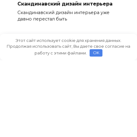
Скандинавский дизайн интерьера
Скандинавский дизайн интерьера уже
давно перестал быть
Этот сайт использует cookie для хранения данных.
Продолжая использовать сайт, Вы даете свое согласие на
работу с этими файлами.
OK
Дерево в интерьере
Когда речь заходит о создании уютного и
гармоничного
Растения в интерьере
Когда речь заходит об оформлении
интерьера, многие